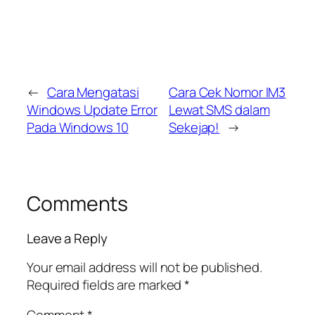
←
Cara Mengatasi
Cara Cek Nomor IM3
Windows Update Error
Lewat SMS dalam
Pada Windows 10
Sekejap!
→
Comments
Leave a Reply
Your email address will not be published.
Required fields are marked
*