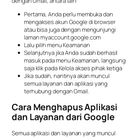
dengan Gmail, antara lain:
Pertama, Anda perlu membuka dan
mengakses akun Google di browser
atau bisa juga dengan mengunjungi
laman myaccount.google.com
Lalu pilih menu Keamanan
Selanjutnya jika Anda sudah berhasil
masuk pada menu Keamanan, langsung
saja klik pada Kelola akses pihak ketiga
Jika sudah, nantinya akan muncul
semua layanan dan aplikasi yang
terhubung dengan Gmail.
Cara Menghapus Aplikasi
dan Layanan dari Google
Semua aplikasi dan layanan yang muncul