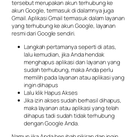
tersebut merupakan akun terhubung ke
akun Google, termasuk di dalamnya juga
Gmail. Aplikasi Gmail termasuk dalam layanan
yang terhubung ke akun Google, layanan
resmi dari Google sendiri.
Langkah pertamanya seperti di atas,
lalu kemudian, jika Anda hendak
menghapus aplikasi dan layanan yang
sudah terhubung, maka Anda perlu
memilih pada layanan atau aplikasi yang
ingin dihapus
Lalu klik Hapus Akses
Jika izin akses sudah berhasil dihapus,
maka layanan atau aplikasi yang telah
dihapus tadi sudah tidak terhubung
dengan Google Anda.
Namun jika Anda berubah pikiran dan ingin