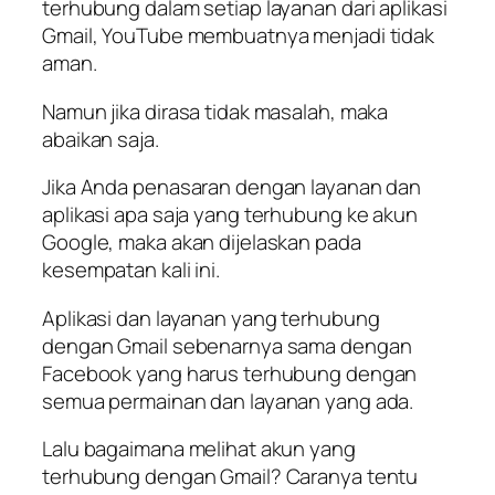
terhubung dalam setiap layanan dari aplikasi
Gmail, YouTube membuatnya menjadi tidak
aman.
Namun jika dirasa tidak masalah, maka
abaikan saja.
Jika Anda penasaran dengan layanan dan
aplikasi apa saja yang terhubung ke akun
Google, maka akan dijelaskan pada
kesempatan kali ini.
Aplikasi dan layanan yang terhubung
dengan Gmail sebenarnya sama dengan
Facebook yang harus terhubung dengan
semua permainan dan layanan yang ada.
Lalu bagaimana melihat akun yang
terhubung dengan Gmail? Caranya tentu