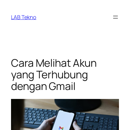
Skip
to
LAB Tekno
content
Cara Melihat Akun
yang Terhubung
dengan Gmail