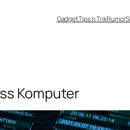
Gadget
Tips n Trik
Rumor
S
ess Komputer