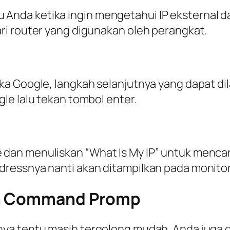
da ketika ingin mengetahui IP eksternal da
ri router yang digunakan oleh perangkat.
ka Google, langkah selanjutnya yang dapat d
le lalu tekan tombol enter.
n menuliskan “What Is My IP” untuk mencari 
ressnya nanti akan ditampilkan pada monitor
gan Command Promp
nya tentu masih tergolong mudah. Anda juga