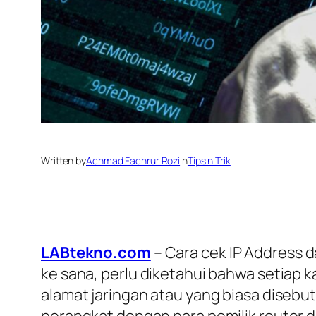
Written by
Achmad Fachrur Rozi
in
Tips n Trik
LABtekno.com
– Cara cek IP Address 
ke sana, perlu diketahui bahwa setiap
alamat jaringan atau yang biasa diseb