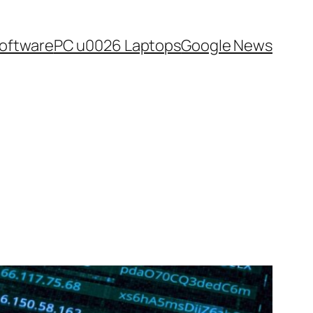
oftware
PC u0026 Laptops
Google News