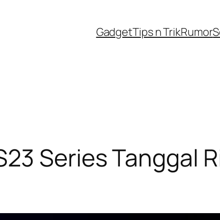
Gadget
Tips n Trik
Rumor
S
3 Series Tanggal Ri