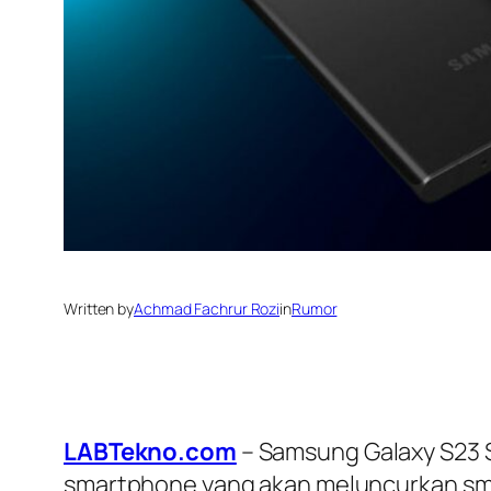
Written by
Achmad Fachrur Rozi
in
Rumor
LABTekno.com
– Samsung Galaxy S23 S
smartphone yang akan meluncurkan smar