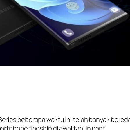
eries beberapa waktu ini telah banyak bered
tphone flagship di awal tahun nanti.