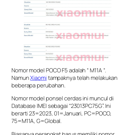
Nomor model POCO F5 adalah “ M11A “.
Namun
Xiaomi
tampaknya telah melakukan
beberapa perubahan.
Nomor model ponsel cerdas ini muncul di
Database IMEI sebagai “23013PC75G”. Ini
berarti 23=2023, 01=Januari, PC=POCO,
75=M11A, G=Global.
Biasanya perangkat harus memiliki nomor