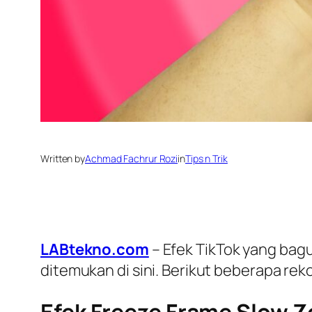
Written by
Achmad Fachrur Rozi
in
Tips n Trik
LABtekno.com
– Efek TikTok yang bag
ditemukan di sini. Berikut beberapa rek
Efek Freeze Frame Slow 