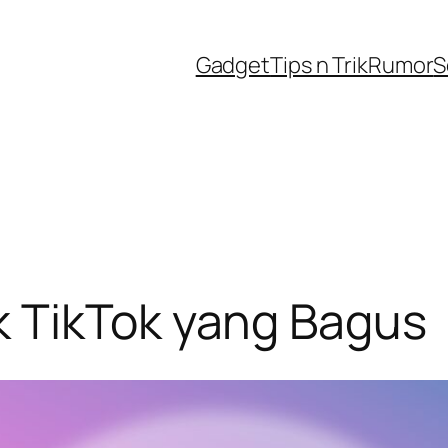
Gadget
Tips n Trik
Rumor
S
 TikTok yang Bagus