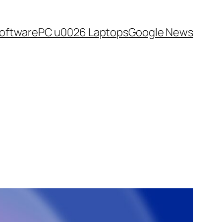
oftware
PC u0026 Laptops
Google News