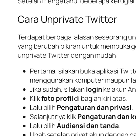
Setelah mengetahui beberapa kerugian di
Cara Unprivate Twitter
Terdapat berbagai alasan seseorang unt
yang berubah pikiran untuk membuka gem
unprivate Twitter dengan mudah:
Pertama, silakan buka aplikasi Twit
menggunakan komputer maupun la
Jika sudah, silakan
login
ke akun An
Klik
foto profil
di bagian kiri atas.
Lalu pilih
Pengaturan dan privasi
.
Selanjutnya klik
Pengaturan dan 
Lalu pilih
Audiensi dan tanda
.
Ubah setelan privat akun dengan c