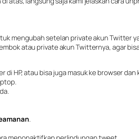
 atas, langsung saja kami jelaskan cara unpr
uk mengubah setelan private akun Twitter yang
bok atau private akun Twitternya, agar bisa d
ter di HP, atau bisa juga masuk ke browser dan
ptop.
da.
keamanan
.
ara menonaktifkan perlindungan tweet.