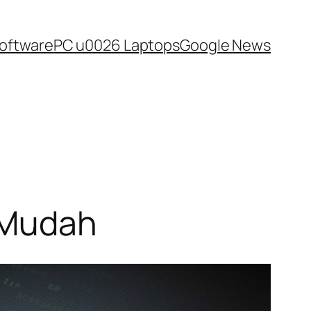
oftware
PC u0026 Laptops
Google News
n Mudah