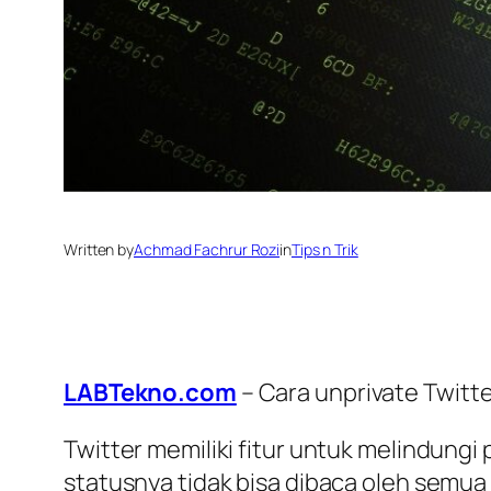
Written by
Achmad Fachrur Rozi
in
Tips n Trik
LABTekno.com
– Cara unprivate Twitte
Twitter memiliki fitur untuk melindungi
statusnya tidak bisa dibaca oleh semu