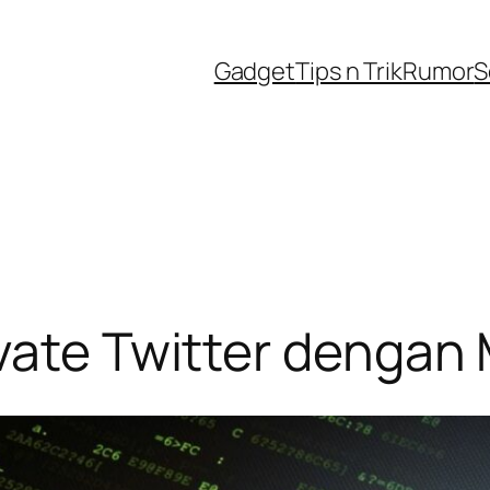
Gadget
Tips n Trik
Rumor
S
ivate Twitter denga