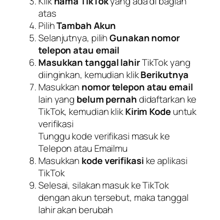
Klik
nama TikTok
yang ada di bagian
atas
Pilih
Tambah Akun
Selanjutnya, pilih
Gunakan nomor
telepon atau email
Masukkan tanggal lahir
TikTok yang
diinginkan, kemudian klik
Berikutnya
Masukkan
nomor telepon atau email
lain yang
belum pernah
didaftarkan ke
TikTok, kemudian klik
Kirim Kode
untuk
verifikasi
Tunggu kode verifikasi masuk ke
Telepon atau Emailmu
Masukkan
kode verifikasi
ke aplikasi
TikTok
Selesai, silakan masuk ke TikTok
dengan akun tersebut, maka tanggal
lahir akan berubah