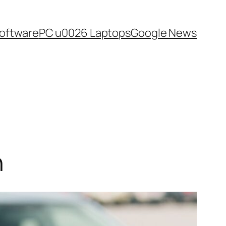
oftware
PC u0026 Laptops
Google News
n