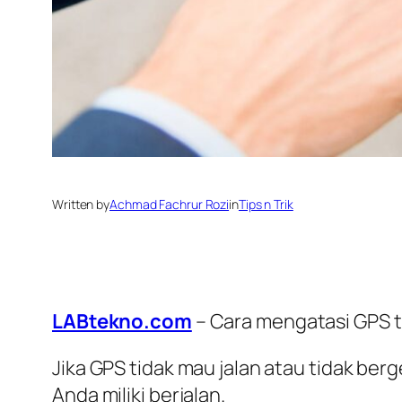
Written by
Achmad Fachrur Rozi
in
Tips n Trik
LABtekno.com
– Cara mengatasi GPS t
Jika GPS tidak mau jalan atau tidak ber
Anda miliki berjalan.