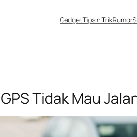
Gadget
Tips n Trik
Rumor
S
 GPS Tidak Mau Jala