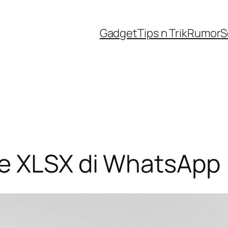
Gadget
Tips n Trik
Rumor
S
e XLSX di WhatsApp