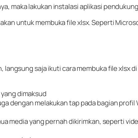
a, maka lakukan instalasi aplikasi pendukung 
akan untuk membuka file xlsx. Seperti Micros
, langsung saja ikuti cara membuka file xlsx d
sx yang dimaksud
sa juga dengan melakukan tap pada bagian profi
a media yang pernah dikirimkan, seperti vid