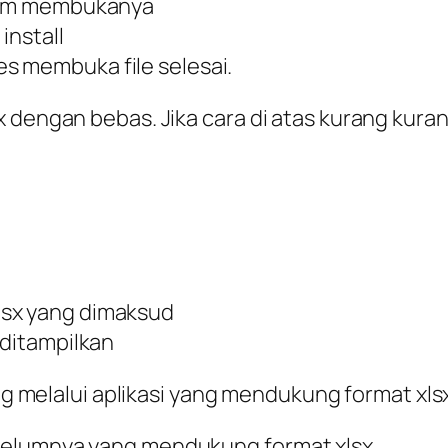
alam membukanya
install
s membuka file selesai.
x dengan bebas. Jika cara di atas kurang ku
lsx yang dimaksud
 ditampilkan
ung melalui aplikasi yang mendukung format xls
sebelumnya yang mendukung format xlsx.