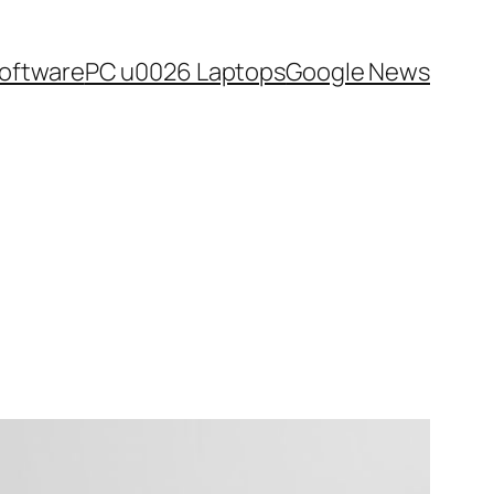
oftware
PC u0026 Laptops
Google News