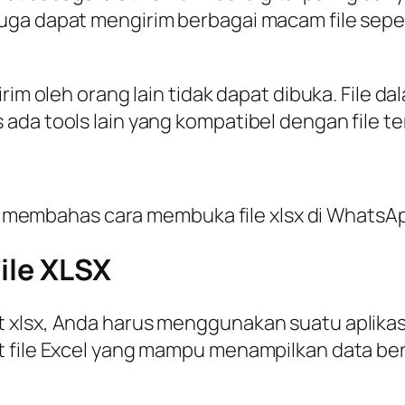
ga dapat mengirim berbagai macam file sepert
rim oleh orang lain tidak dapat dibuka. File d
ada tools lain yang kompatibel dengan file te
kan membahas cara membuka file xlsx di WhatsA
File XLSX
t xlsx, Anda harus menggunakan suatu aplika
t file Excel yang mampu menampilkan data ber