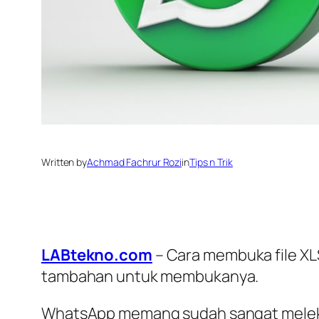
Written by
Achmad Fachrur Rozi
in
Tips n Trik
LABtekno.com
– Cara membuka file XL
tambahan untuk membukanya.
WhatsApp memang sudah sangat melekat 