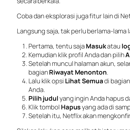
secara berkala.
Coba dan eksplorasi juga fitur lain di Ne
Langsung saja, tak perlu berlama-lama l
Pertama, tentu saja
Masuk
atau
lo
Kemudian klik profil Anda dan pilih
A
Setelah muncul halaman akun, sela
bagian
Riwayat Menonton
.
Lalu klik opsi
Lihat Semua
di bagia
Anda.
Pilih judul
yang ingin Anda hapus d
Klik tombol
Hapus
yang ada di samp
Setelah itu, Netflix akan mengkonf