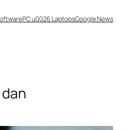
oftware
PC u0026 Laptops
Google News
x dan