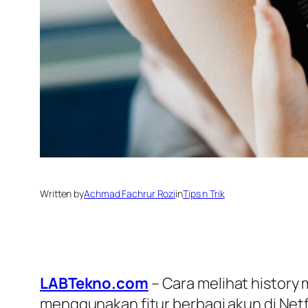
Written by
Achmad Fachrur Rozi
in
Tips n Trik
LABTekno.com
– Cara melihat history
menggunakan fitur berbagi akun di Netfl