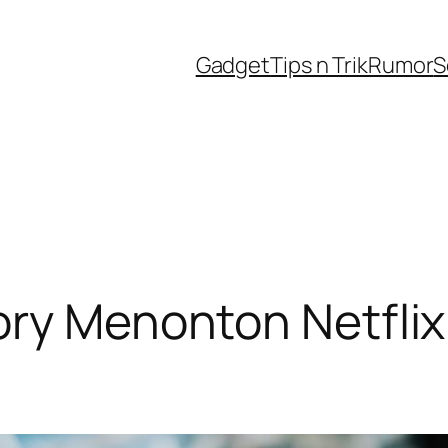
Gadget
Tips n Trik
Rumor
S
ory Menonton Netfli