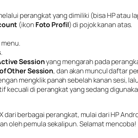
elalui perangkat yang dimiliki (bisa HP atau la
count
(ikon
Foto Profil
) di pojok kanan atas.
st menu.
s
.
Active Session
yang mengarah pada perangkat
of Other Session
, dan akan muncul daftar pe
dengan mengklik panah sebelah kanan sesi, lalu
tif kecuali di perangkat yang sedang digunakan 
 dari berbagai perangkat, mulai dari HP Andro
kan oleh pemula sekalipun. Selamat mencoba!