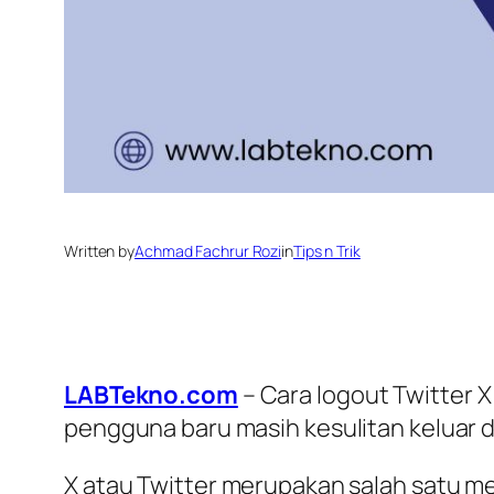
Written by
Achmad Fachrur Rozi
in
Tips n Trik
LABTekno.com
– Cara logout Twitter 
pengguna baru masih kesulitan keluar d
X atau Twitter merupakan salah satu m