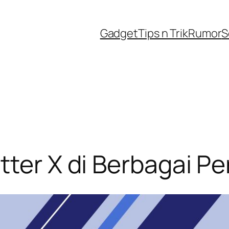
Gadget
Tips n Trik
Rumor
S
tter X di Berbagai P