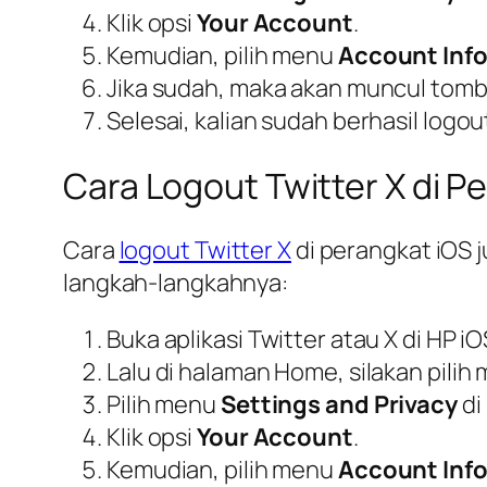
Klik opsi
Your Account
.
Kemudian, pilih menu
Account Inf
Jika sudah, maka akan muncul tombol
Selesai, kalian sudah berhasil logout
Cara Logout Twitter X di P
Cara
logout Twitter X
di perangkat iOS j
langkah-langkahnya:
Buka aplikasi Twitter atau X di HP iO
Lalu di halaman Home, silakan pil
Pilih menu
Settings and Privacy
di
Klik opsi
Your Account
.
Kemudian, pilih menu
Account Inf