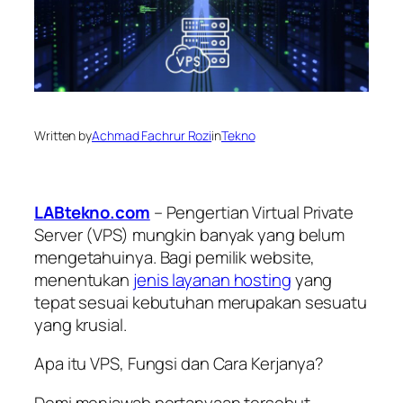
Written by
Achmad Fachrur Rozi
in
Tekno
LABtekno.com
– Pengertian Virtual Private
Server (VPS) mungkin banyak yang belum
mengetahuinya. Bagi pemilik website,
menentukan
jenis layanan hosting
yang
tepat sesuai kebutuhan merupakan sesuatu
yang krusial.
Apa itu VPS, Fungsi dan Cara Kerjanya?
Demi menjawab pertanyaan tersebut,