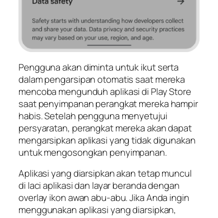
Pengguna akan diminta untuk ikut serta
dalam pengarsipan otomatis saat mereka
mencoba mengunduh aplikasi di Play Store
saat penyimpanan perangkat mereka hampir
habis. Setelah pengguna menyetujui
persyaratan, perangkat mereka akan dapat
mengarsipkan aplikasi yang tidak digunakan
untuk mengosongkan penyimpanan.
Aplikasi yang diarsipkan akan tetap muncul
di laci aplikasi dan layar beranda dengan
overlay ikon awan abu-abu. Jika Anda ingin
menggunakan aplikasi yang diarsipkan,