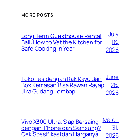
MORE POSTS
July
Long Term Guesthouse Rental
16,
Bali: How to Vet the Kitchen for
Safe Cooking in Year 1
2026
June
Toko Tas dengan Rak Kayu dan
26,
Box Kemasan Bisa Rawan Rayap
Jika Gudang Lembap
2026
March
Vivo X300 Ultra, Siap Bersaing
31,
dengan iPhone dan Samsung?
Cek Spesifikasi dan Harganya
2026