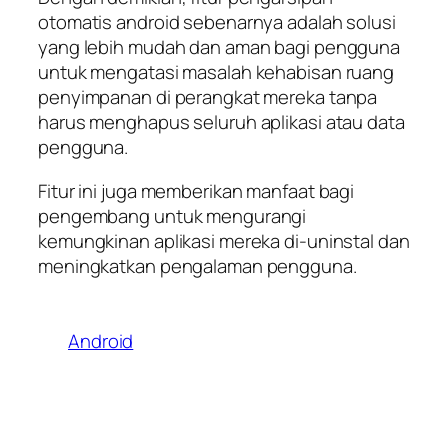
otomatis android sebenarnya adalah solusi
yang lebih mudah dan aman bagi pengguna
untuk mengatasi masalah kehabisan ruang
penyimpanan di perangkat mereka tanpa
harus menghapus seluruh aplikasi atau data
pengguna.
Fitur ini juga memberikan manfaat bagi
pengembang untuk mengurangi
kemungkinan aplikasi mereka di-uninstal dan
meningkatkan pengalaman pengguna.
Android