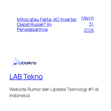
March
Mitos atau Fakta: AC Inverter
31,
Cepat Rusak? Ini
Penjelasannya
2026
LAB Tekno
Website Rumor dan Update Teknologi #1 di
Indonesia