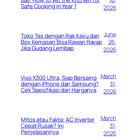
Bali: How to Vet the Kitchen for
Safe Cooking in Year 1
2026
June
Toko Tas dengan Rak Kayu dan
26,
Box Kemasan Bisa Rawan Rayap
Jika Gudang Lembap
2026
March
Vivo X300 Ultra, Siap Bersaing
31,
dengan iPhone dan Samsung?
Cek Spesifikasi dan Harganya
2026
March
Mitos atau Fakta: AC Inverter
31,
Cepat Rusak? Ini
Penjelasannya
2026