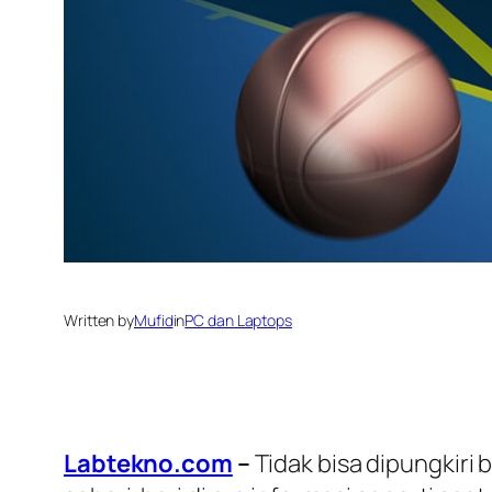
Written by
Mufid
in
PC dan Laptops
Labtekno.com
–
Tidak bisa dipungkiri