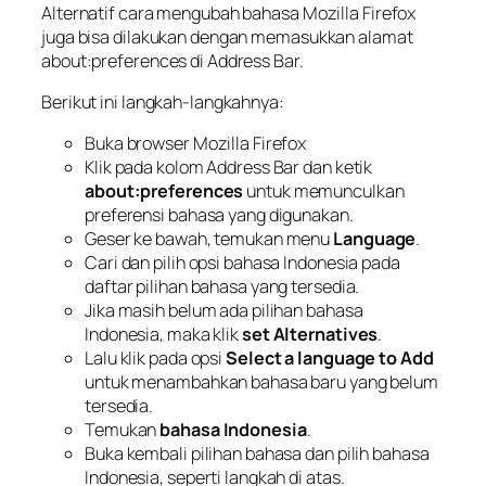
Alternatif cara mengubah bahasa Mozilla Firefox
juga bisa dilakukan dengan memasukkan alamat
about:preferences di Address Bar.
Berikut ini langkah-langkahnya:
Buka browser Mozilla Firefox
Klik pada kolom Address Bar dan ketik
about:preferences
untuk memunculkan
preferensi bahasa yang digunakan.
Geser ke bawah, temukan menu
Language
.
Cari dan pilih opsi bahasa Indonesia pada
daftar pilihan bahasa yang tersedia.
Jika masih belum ada pilihan bahasa
Indonesia, maka klik
set Alternatives
.
Lalu klik pada opsi
Select a language to Add
untuk menambahkan bahasa baru yang belum
tersedia.
Temukan
bahasa Indonesia
.
Buka kembali pilihan bahasa dan pilih bahasa
Indonesia, seperti langkah di atas.