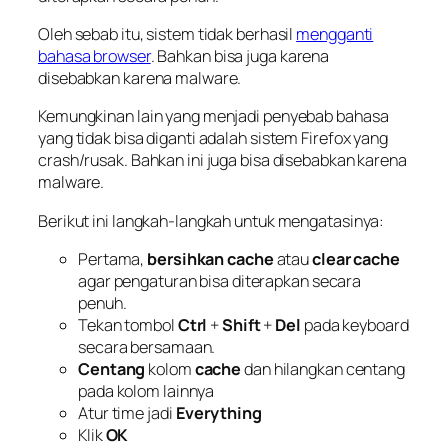
Oleh sebab itu, sistem tidak berhasil
mengganti
bahasa browser
. Bahkan bisa juga karena
disebabkan karena malware.
Kemungkinan lain yang menjadi penyebab bahasa
yang tidak bisa diganti adalah sistem Firefox yang
crash/rusak. Bahkan ini juga bisa disebabkan karena
malware.
Berikut ini langkah-langkah untuk mengatasinya:
Pertama,
bersihkan cache
atau
clear cache
agar pengaturan bisa diterapkan secara
penuh.
Tekan tombol
Ctrl
+
Shift
+
Del
pada keyboard
secara bersamaan.
Centang
kolom
cache
dan hilangkan centang
pada kolom lainnya
Atur time jadi
Everything
Klik
OK