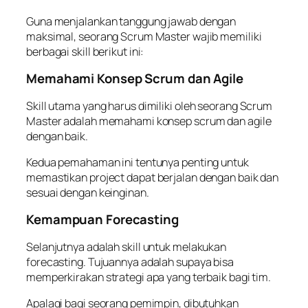
Guna menjalankan tanggung jawab dengan
maksimal, seorang Scrum Master wajib memiliki
berbagai
skill
berikut ini:
Memahami Konsep Scrum dan Agile
Skill
utama yang harus dimiliki oleh seorang Scrum
Master adalah memahami konsep
scrum
dan
agile
dengan baik.
Kedua pemahaman ini tentunya penting untuk
memastikan
project
dapat berjalan dengan baik dan
sesuai dengan keinginan.
Kemampuan Forecasting
Selanjutnya adalah
skill
untuk melakukan
forecasting
. Tujuannya adalah supaya bisa
memperkirakan strategi apa yang terbaik bagi tim.
Apalagi bagi seorang pemimpin, dibutuhkan