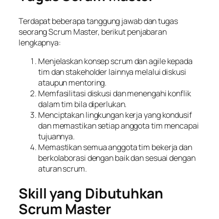
Terdapat beberapa tanggung jawab dan tugas
seorang Scrum Master, berikut penjabaran
lengkapnya:
Menjelaskan konsep
scrum
dan
agile
kepada
tim dan
stakeholder
lainnya melalui diskusi
ataupun
mentoring
.
Memfasilitasi diskusi dan menengahi konflik
dalam tim bila diperlukan.
Menciptakan lingkungan kerja yang kondusif
dan memastikan setiap anggota tim mencapai
tujuannya.
Memastikan semua anggota tim bekerja dan
berkolaborasi dengan baik dan sesuai dengan
aturan
scrum
.
Skill yang Dibutuhkan
Scrum Master