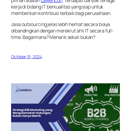
pilihan adalah
Lawencon
. Terdapat banyak tenaga
kerja di bidang IT berkualitas yang siap untuk
memberikan kontribusi terbaik bagi perusahaan.
Jasa
outsourcing
jelas lebih hemat secara biaya
dibandingkan dengan merekrut ahli IT secara
full-
time
. Bagaimana? Menarik sekali bukan?
October 15, 2024