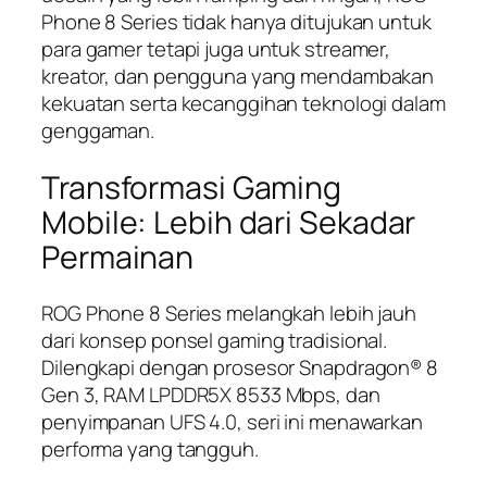
Phone 8 Series tidak hanya ditujukan untuk
para gamer tetapi juga untuk streamer,
kreator, dan pengguna yang mendambakan
kekuatan serta kecanggihan teknologi dalam
genggaman.
Transformasi Gaming
Mobile: Lebih dari Sekadar
Permainan
ROG Phone 8 Series melangkah lebih jauh
dari konsep ponsel gaming tradisional.
Dilengkapi dengan prosesor Snapdragon® 8
Gen 3, RAM LPDDR5X 8533 Mbps, dan
penyimpanan UFS 4.0, seri ini menawarkan
performa yang tangguh.