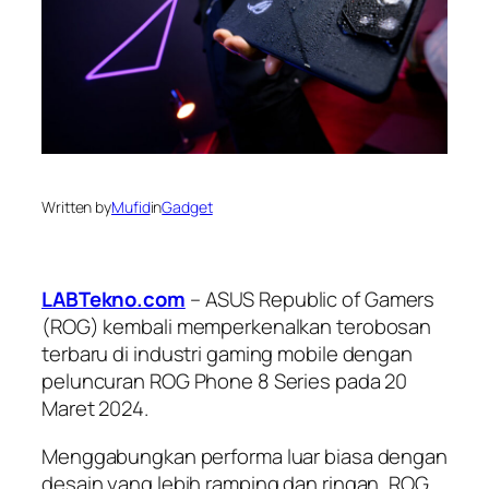
Written by
Mufid
in
Gadget
LABTekno.com
– ASUS Republic of Gamers
(ROG) kembali memperkenalkan terobosan
terbaru di industri gaming mobile dengan
peluncuran ROG Phone 8 Series pada 20
Maret 2024.
Menggabungkan performa luar biasa dengan
desain yang lebih ramping dan ringan, ROG