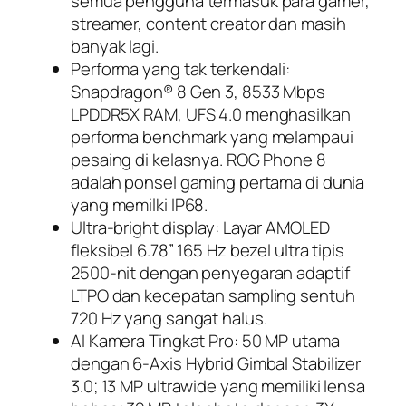
semua pengguna termasuk para gamer,
streamer, content creator dan masih
banyak lagi.
Performa yang tak terkendali:
Snapdragon® 8 Gen 3, 8533 Mbps
LPDDR5X RAM, UFS 4.0 menghasilkan
performa benchmark yang melampaui
pesaing di kelasnya. ROG Phone 8
adalah ponsel gaming pertama di dunia
yang memilki IP68.
Ultra-bright display: Layar AMOLED
fleksibel 6.78” 165 Hz bezel ultra tipis
2500-nit dengan penyegaran adaptif
LTPO dan kecepatan sampling sentuh
720 Hz yang sangat halus.
AI Kamera Tingkat Pro: 50 MP utama
dengan 6-Axis Hybrid Gimbal Stabilizer
3.0; 13 MP ultrawide yang memiliki lensa