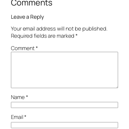
Comments
Leave a Reply
Your email address will not be published.
Required fields are marked
*
Comment
*
Name
*
Email
*