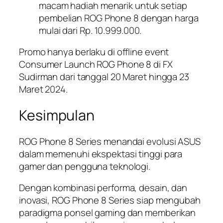
macam hadiah menarik untuk setiap
pembelian ROG Phone 8 dengan harga
mulai dari Rp. 10.999.000.
Promo hanya berlaku di offline event
Consumer Launch ROG Phone 8 di FX
Sudirman dari tanggal 20 Maret hingga 23
Maret 2024.
Kesimpulan
ROG Phone 8 Series menandai evolusi ASUS
dalam memenuhi ekspektasi tinggi para
gamer dan pengguna teknologi.
Dengan kombinasi performa, desain, dan
inovasi, ROG Phone 8 Series siap mengubah
paradigma ponsel gaming dan memberikan