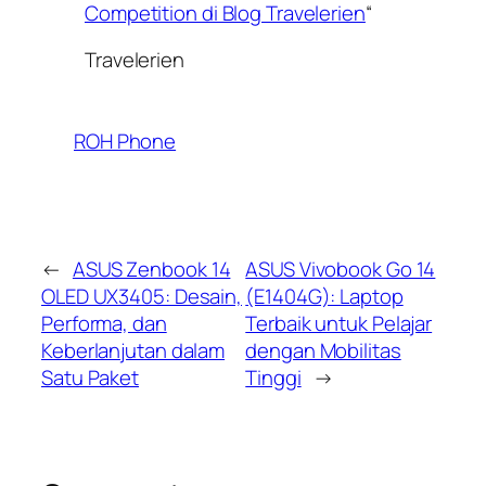
Competition di Blog Travelerien
“
Travelerien
ROH Phone
←
ASUS Zenbook 14
ASUS Vivobook Go 14
OLED UX3405: Desain,
(E1404G): Laptop
Performa, dan
Terbaik untuk Pelajar
Keberlanjutan dalam
dengan Mobilitas
Satu Paket
Tinggi
→